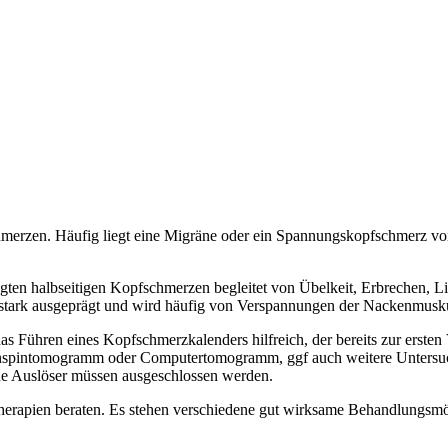
hmerzen. Häufig liegt eine Migräne oder ein Spannungskopfschmerz v
ägten halbseitigen Kopfschmerzen begleitet von Übelkeit, Erbrechen, L
 stark ausgeprägt und wird häufig von Verspannungen der Nackenmusku
s Führen eines Kopfschmerzkalenders hilfreich, der bereits zur erste
ernspintomogramm oder Computertomogramm, ggf auch weitere Untersuc
e Auslöser müssen ausgeschlossen werden.
Therapien beraten. Es stehen verschiedene gut wirksame Behandlungsmö