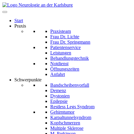
Start
Praxis
Praxisteam
Frau Dr. Lichte
Frau Dr. Springmann
Patientenservice
Leistungen
Behandlungstechnik
Notdienst
Öffnungszeiten
Anfahrt
Schwerpunkte
Bandscheibenvorfall
Demenz
Dystonien
Epilepsie
Restless Legs Syndrom
Gehirntumor
Karpaltunnelsyndrom
Kopfschmerzen
Multiple Sklerose
M. Parkinson